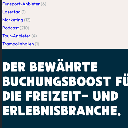
Funsport-Anbieter
(6)
Lasertag
(1)
Marketing
(12)
Podcast
(210)
Tour-Anbieter
(4)
Trampolinhallen
(1)
DER BEWÄHRTE
BUCHUNGSBOOST
F
DIE
FREIZEIT-
UND
ERLEBNISBRANCHE.