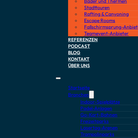
Bäder und Thermen
Stadttouren
Rafting & Canyoning
Escape Rooms
Fallschirmsprung-Anbiet
Teamevent-Anbieter
REFERENZEN
DAS
PODCAST
BLOG
KONTAKT
ÜBER UNS
Startseite
Branchen
Indoor-Spielplätze
Padel-Anlagen
Go-Kart-Bahnen
Freizeitparks
Lasertag-Arenen
Trampolinparks