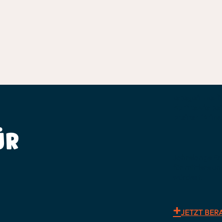
lebegeil medi
Vorfreude bei
breiten Grin
ÜR
Jahrelange Er
für mittlere u
würdest.
JETZT BER