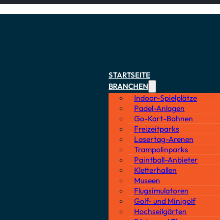
STARTSEITE
BRANCHEN
Indoor-Spielplätze
Padel-Anlagen
Go-Kart-Bahnen
Freizeitparks
Lasertag-Arenen
Trampolinparks
Paintball-Anbieter
Kletterhallen
Museen
Flugsimulatoren
Golf- und Minigolf
Hochseilgärten