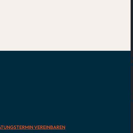
a ist dein Partner für mehr Online-Buchungen und begeisterte
 erlebnisbegeisterten Menschen und machen aus ihnen zahlend
sen nach Hause gehen.
fahrung und ein großes Netzwerk in der Freizeitbranche machen
nd wachsende Freizeitbetriebe. Sprich uns einfach an, wenn du ge
ATUNGSTERMIN VEREINBAREN