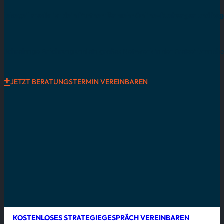
lebegeil media ist dein Partner für mehr Online-Buchungen und be
Jahrelange Erfahrung und ein großes Netzwerk in der Freizeitbranche
JETZT BERATUNGSTERMIN VEREINBAREN
KOSTENLOSES STRATEGIEGESPRÄCH VEREINBAREN