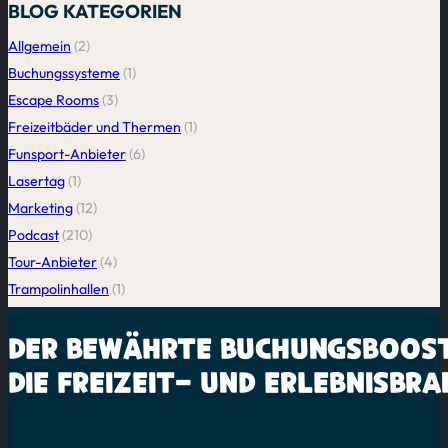
BLOG KATEGORIEN
Allgemein
(2)
Buchungssysteme
(1)
Escape Rooms
(3)
Freizeitbäder und Thermen
(1)
Funsport-Anbieter
(6)
Lasertag
(1)
Marketing
(12)
Podcast
(210)
Tour-Anbieter
(4)
Trampolinhallen
(1)
DER BEWÄHRTE
BUCHUNGSBOOS
DIE
FREIZEIT-
UND
ERLEBNISBRA