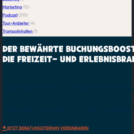
Marketing
(12)
Podcast
(210)
Tour-Anbieter
(4)
Trampolinhallen
(1)
DER BEWÄHRTE
BUCHUNGSBOOS
DIE
FREIZEIT-
UND
ERLEBNISBRA
lebegeil media ist dein Partner für mehr Online-Buchungen und be
Jahrelange Erfahrung und ein großes Netzwerk in der Freizeitbranche
JETZT BERATUNGSTERMIN VEREINBAREN