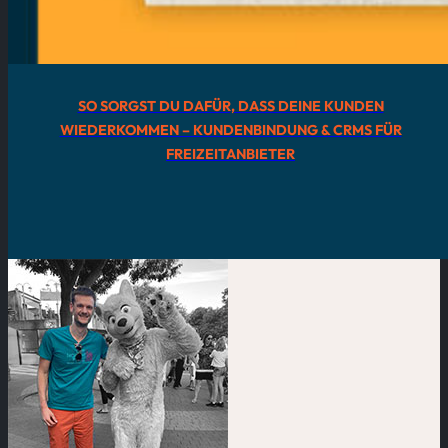
SO SORGST DU DAFÜR, DASS DEINE KUNDEN
WIEDERKOMMEN – KUNDENBINDUNG & CRMS FÜR
FREIZEITANBIETER