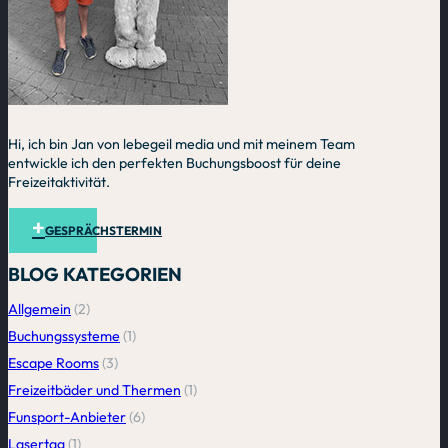
Hi, ich bin Jan von lebegeil media und mit meinem Team
entwickle ich den perfekten Buchungsboost für deine
Freizeitaktivität.
GESPRÄCHSTERMIN
BLOG KATEGORIEN
Allgemein
(2)
Buchungssysteme
(1)
Escape Rooms
(3)
Freizeitbäder und Thermen
(1)
Funsport-Anbieter
(6)
Lasertag
(1)