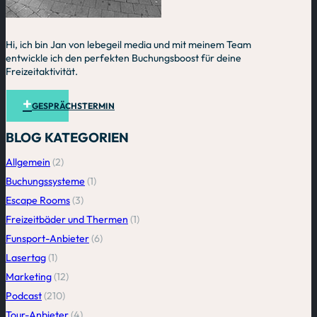
Hi, ich bin Jan von lebegeil media und mit meinem Team
entwickle ich den perfekten Buchungsboost für deine
Freizeitaktivität.
GESPRÄCHSTERMIN
BLOG KATEGORIEN
Allgemein
(2)
Buchungssysteme
(1)
Escape Rooms
(3)
Freizeitbäder und Thermen
(1)
Funsport-Anbieter
(6)
Lasertag
(1)
Marketing
(12)
Podcast
(210)
Tour-Anbieter
(4)