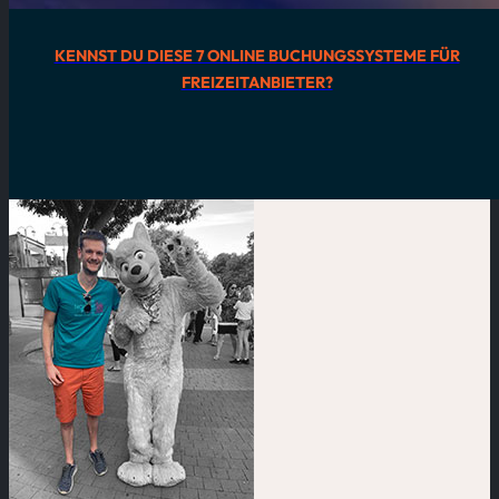
KENNST DU DIESE 7 ONLINE BUCHUNGSSYSTEME FÜR
FREIZEITANBIETER?