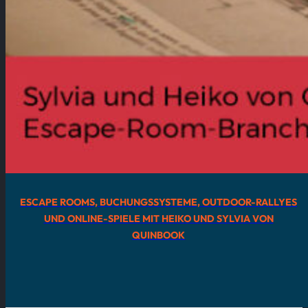
ESCAPE ROOMS, BUCHUNGSSYSTEME, OUTDOOR-RALLYES
UND ONLINE-SPIELE MIT HEIKO UND SYLVIA VON
QUINBOOK