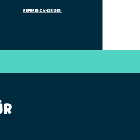
REFERENZ ANZEIGEN
lebegeil medi
Vorfreude bei
breiten Grin
ÜR
Jahrelange Er
für mittlere u
würdest.