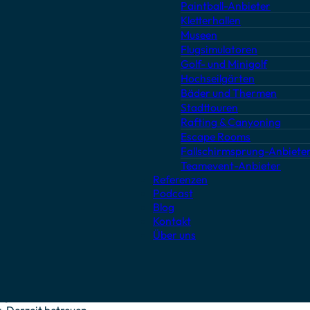
Paintball-Anbieter
CHE ESCAPE
Kletterhallen
Museen
Flugsimulatoren
Golf- und Minigolf
Hochseilgärten
Bäder und Thermen
Stadttouren
Rafting & Canyoning
Escape Rooms
ELAUNCH DER
Fallschirmsprung-Anbiete
PTIMIEREN DIE
 NEUE GÄSTE ZU
Teamevent-Anbieter
Referenzen
Podcast
Blog
 Für drei Escape
Kontakt
s, was für den Nutzer
Über uns
 einer Website-URL
tet. Mithilfe von
 haben wir ein neues
inungsbild der Marke
iges schneller, was
. Derzeit betreuen