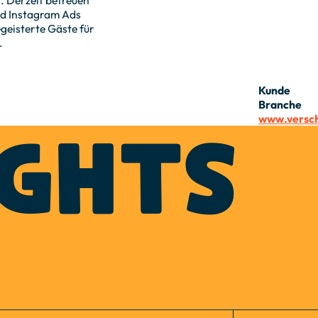
nd Instagram Ads
geisterte Gäste für
.
Kunde
Branche
www.versch
IGHTS