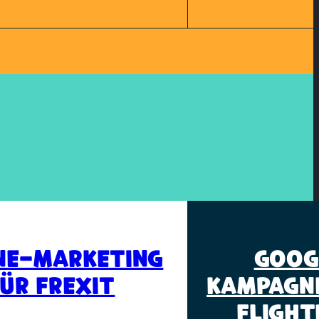
NE-MARKETING
GOOG
ÜR FREXIT
KAMPAGNE
FLIGHTD