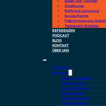
Bäder und Thermen
Stadttouren
Rafting & Canyoning
Escape Rooms
Fallschirmsprung-Anbiet
Teamevent-Anbieter
REFERENZEN
PODCAST
BLOG
KONTAKT
ÜBER UNS
Startseite
Branchen
Indoor-Spielplätze
Padel-Anlagen
TING
Go-Kart-Bahnen
Freizeitparks
REUUNG FÜR
Lasertag-Arenen
Trampolinparks