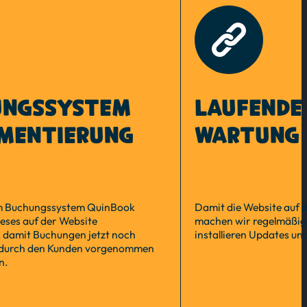
UNGSSYSTEM
LAUFENDE
MENTIERUNG
WARTUNG
m Buchungssystem QuinBook
Damit die Website auf d
eses auf der Website
machen wir regelmäßig
, damit Buchungen jetzt noch
installieren Updates u
 durch den Kunden vorgenommen
n.