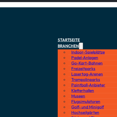
STARTSEITE
BRANCHEN
Indoor-Spielplätze
Padel-Anlagen
Go-Kart-Bahnen
Freizeitparks
Lasertag-Arenen
Trampolinparks
Paintball-Anbieter
Kletterhallen
Museen
Flugsimulatoren
Golf- und Minigolf
Hochseilgärten