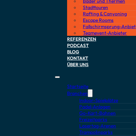
Bäder und Thermen
Stadttouren
20. August 2025
Rafting & Canyoning
Escape Rooms
• Cemile
Fallschirmsprung-Anbiet
Teamevent-Anbieter
REFERENZEN
PODCAST
BLOG
KONTAKT
ÜBER UNS
Startseite
Branchen
Indoor-Spielplätze
Padel-Anlagen
Go-Kart-Bahnen
Freizeitparks
Lasertag-Arenen
Trampolinparks