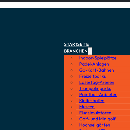
STARTSEITE
/ PODCAST
STARTSEITE
BRANCHEN
Indoor-Spielplätze
BATTLEKART, 
Padel-Anlagen
Go-Kart-Bahnen
CHRISTOPH B
Freizeitparks
Lasertag-Arenen
Trampolinparks
ENTERTAINME
Paintball-Anbieter
Kletterhallen
Museen
EROBERT
Flugsimulatoren
Golf- und Minigolf
Hochseilgärten