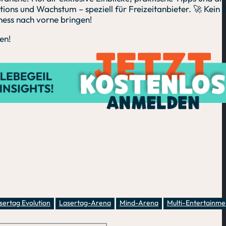
ons und Wachstum – speziell für Freizeitanbieter. 🚀 Kein 
iness nach vorne bringen!
en!
sertag Evolution
Lasertag-Arena
Mind-Arena
Multi-Entertainme