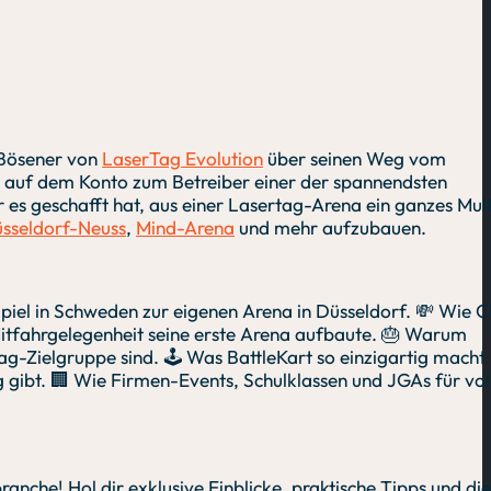
h Bösener von
LaserTag Evolution
über seinen Weg vom
 auf dem Konto zum Betreiber einer der spannendsten
r es geschafft hat, aus einer Lasertag-Arena ein ganzes Mult
üsseldorf-Neuss
,
Mind-Arena
und mehr aufzubauen.
iel in Schweden zur eigenen Arena in Düsseldorf. 💸 Wie C
Mitfahrgelegenheit seine erste Arena aufbaute. 🎂 Warum
g-Zielgruppe sind. 🕹️ Was BattleKart so einzigartig macht
ng gibt. 🏢 Wie Firmen-Events, Schulklassen und JGAs für vol
branche! Hol dir exklusive Einblicke, praktische Tipps und die