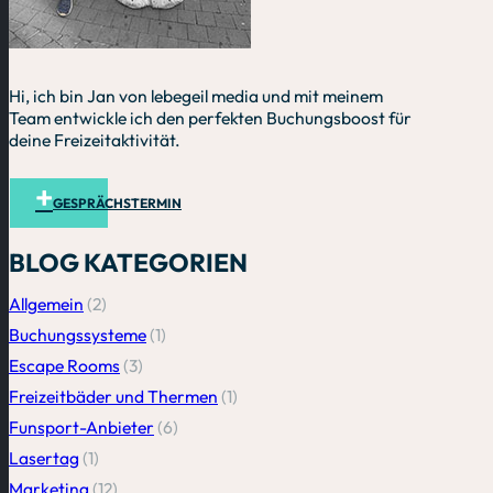
Hi, ich bin Jan von lebegeil media und mit meinem
Team entwickle ich den perfekten Buchungsboost für
deine Freizeitaktivität.
GESPRÄCHSTERMIN
BLOG KATEGORIEN
Allgemein
(2)
Buchungssysteme
(1)
Escape Rooms
(3)
Freizeitbäder und Thermen
(1)
Funsport-Anbieter
(6)
Lasertag
(1)
Marketing
(12)