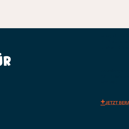
lebegeil medi
Vorfreude bei
breiten Grin
ÜR
Jahrelange Er
für mittlere u
würdest.
JETZT BER