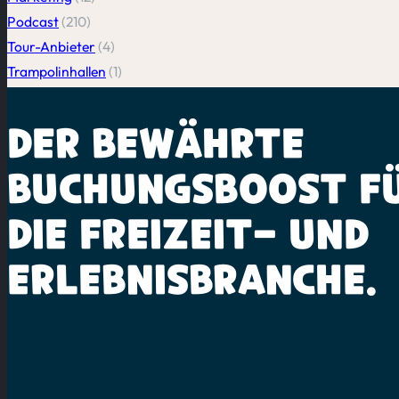
Podcast
(210)
Tour-Anbieter
(4)
Trampolinhallen
(1)
DER BEWÄHRTE
BUCHUNGSBOOST
F
DIE
FREIZEIT-
UND
ERLEBNISBRANCHE.