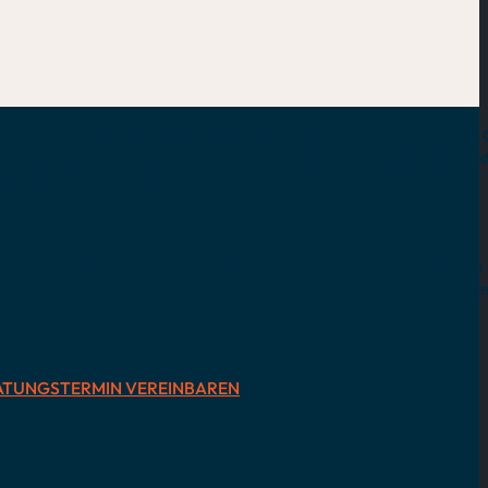
a ist dein Partner für mehr Online-Buchungen und begeisterte
 erlebnisbegeisterten Menschen und machen aus ihnen zahlend
sen nach Hause gehen.
fahrung und ein großes Netzwerk in der Freizeitbranche machen
nd wachsende Freizeitbetriebe. Sprich uns einfach an, wenn du ge
ATUNGSTERMIN VEREINBAREN